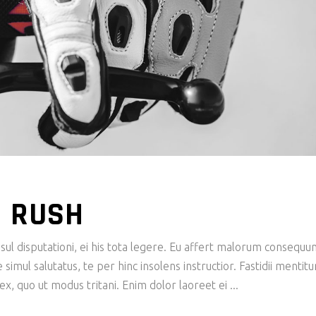
N RUSH
ul disputationi, ei his tota legere. Eu affert malorum consequu
imul salutatus, te per hinc insolens instructior. Fastidii mentit
x, quo ut modus tritani. Enim dolor laoreet ei