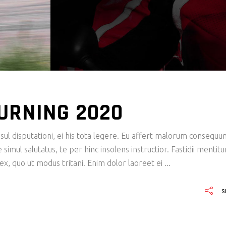
URNING 2020
ul disputationi, ei his tota legere. Eu affert malorum consequu
imul salutatus, te per hinc insolens instructior. Fastidii mentit
x, quo ut modus tritani. Enim dolor laoreet ei
S