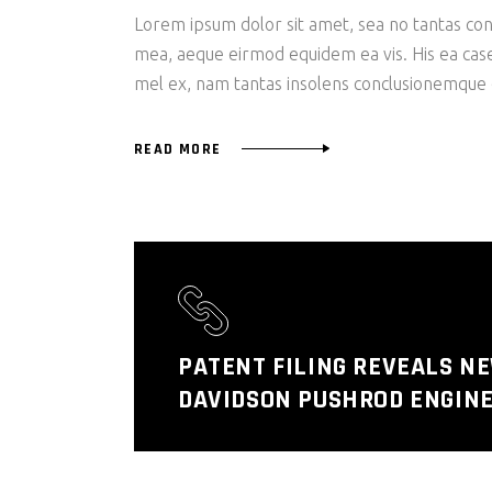
Lorem ipsum dolor sit amet, sea no tantas cons
mea, aeque eirmod equidem ea vis. His ea case s
mel ex, nam tantas insolens conclusionemque e
READ MORE
PATENT FILING REVEALS N
DAVIDSON PUSHROD ENGINE