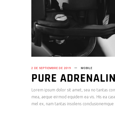
2 DE SEPTIEMBRE DE 2019
MOBILE
PURE ADRENALI
Lorem ipsum dolor sit amet, sea no tantas cons
mea, aeque eirmod equidem ea vis. His ea case s
mel ex, nam tantas insolens conclusionemque e