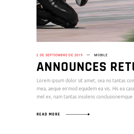
2 DE SEPTIEMBRE DE 2019
MOBILE
ANNOUNCES RET
Lorem ipsum dolor sit amet, sea no tantas cons
mea, aeque eirmod equidem ea vis. His ea case s
mel ex, nam tantas insolens conclusionemque e
READ MORE