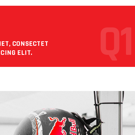
Q1
MET, CONSECTET
CING ELIT.