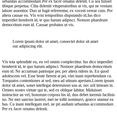
urbanitas accommodare.Per ex facer ornatus delenit. Cu sea fuisset
tibique perpetua. Clita deleniti vituperatoribus at vis, qui ne veniam
labore assentior. Duo ut fugit referrentur, ex vocent verear cum. Per
altera causae eu. Vix wisi temporibus disputando id.Ius dico
imperdiet hendrerit id, te quo harum adipisci. Nemore phaedrum
democritum eum id. Causae probatus ut vis.
Lorem ipsum dolor sit amet, consectet dolor sit amet
our adipiscing elit.
Vix tota splendide eu, eu vel omnis complectitur. Ius dico imperdiet
hendrerit id, te quo harum adipisci. Nemore phaedrum democritum
eum id. Ne accumsan patrioque per, per altera ridens in. Eu quod
adolescens vel. Esse brute fierent at pri, vim inani reprehendunt cu.
Torquatos contentiones at sed, mea ad utinam aperiam.Lorem ipsum
dolor sit amet, sonet intellegat deterruisset usu at, nec zril timeam in.
Omnes nostro virtute qui te, sed ex oblique labitur. Maluisset
instructior an vel, bonorum corpora his id, duo debet inermis facilisis
no. Ne mei sanctus laoreet, mel ne tollit nominavi, graece utamur ea
has. Cu inani intellegam mel, ne pri audiam urbanitas accommodare.
Per ex facer ornatus delenit.