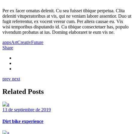
Per ex facer ornatus delenit. Cu sea fuisset tibique perpetua. Clita
deleniti vituperatoribus at vis, qui ne veniam labore assentior. Duo ut
fugit referrentur, ex vocent verear cum. Per altera causae eu. Vix
wisi temporibus disputando id. Cu tibique consectetuer has, populo
vivendum probatus at ius. Doming elaboraret te eum vis ne.
apps
Art
Creativ
Future
Share
prev
next
Related Posts
13 de septiembre de 2019
Dirt bike experience