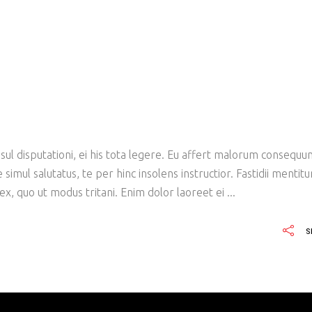
ul disputationi, ei his tota legere. Eu affert malorum consequu
imul salutatus, te per hinc insolens instructior. Fastidii mentit
x, quo ut modus tritani. Enim dolor laoreet ei
S