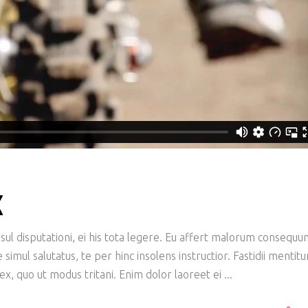
X
ul disputationi, ei his tota legere. Eu affert malorum consequu
imul salutatus, te per hinc insolens instructior. Fastidii mentit
x, quo ut modus tritani. Enim dolor laoreet ei