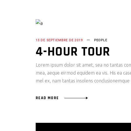
13 DE SEPTIEMBRE DE 2019
PEOPLE
4-HOUR TOUR
Lorem ipsum dolor sit amet, sea no tantas cons
mea, aeque eirmod equidem ea vis. His ea case s
mel ex, nam tantas insolens conclusionemque e
READ MORE