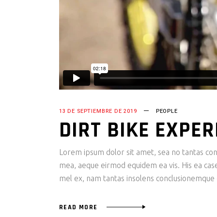
13 DE SEPTIEMBRE DE 2019
PEOPLE
DIRT BIKE EXPER
Lorem ipsum dolor sit amet, sea no tantas cons
mea, aeque eirmod equidem ea vis. His ea case s
mel ex, nam tantas insolens conclusionemque e
READ MORE