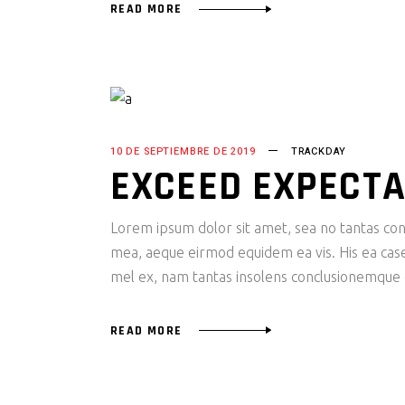
READ MORE
10 DE SEPTIEMBRE DE 2019
TRACKDAY
EXCEED EXPECTA
Lorem ipsum dolor sit amet, sea no tantas cons
mea, aeque eirmod equidem ea vis. His ea case s
mel ex, nam tantas insolens conclusionemque e
READ MORE