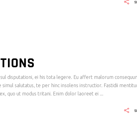
S
TIONS
ul disputationi, ei his tota legere. Eu affert malorum consequu
imul salutatus, te per hinc insolens instructior. Fastidii mentit
x, quo ut modus tritani. Enim dolor laoreet ei
S