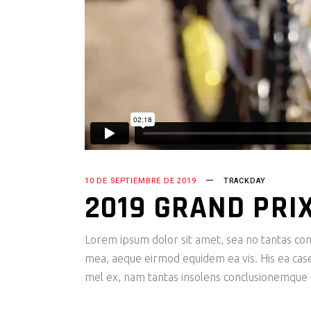
10 DE SEPTIEMBRE DE 2019
TRACKDAY
2019 GRAND PRI
Lorem ipsum dolor sit amet, sea no tantas cons
mea, aeque eirmod equidem ea vis. His ea case s
mel ex, nam tantas insolens conclusionemque e