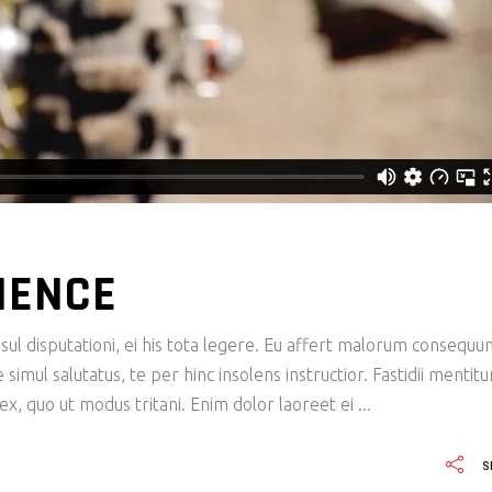
IENCE
ul disputationi, ei his tota legere. Eu affert malorum consequu
imul salutatus, te per hinc insolens instructior. Fastidii mentit
x, quo ut modus tritani. Enim dolor laoreet ei
S