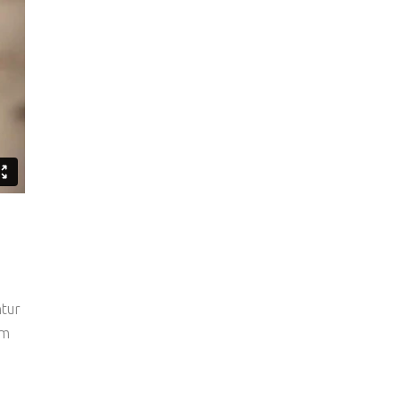
ntur
um