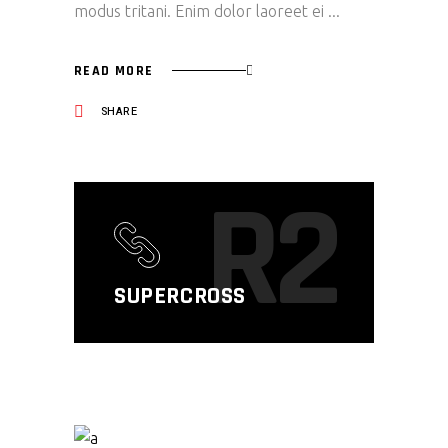
modus tritani. Enim dolor laoreet ei
READ MORE
SHARE
R2
SUPERCROSS