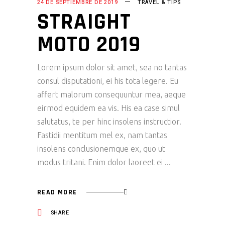
24 DE SEPTIEMBRE DE 2019
TRAVEL & TIPS
STRAIGHT
MOTO 2019
Lorem ipsum dolor sit amet, sea no tantas
consul disputationi, ei his tota legere. Eu
affert malorum consequuntur mea, aeque
eirmod equidem ea vis. His ea case simul
salutatus, te per hinc insolens instructior.
Fastidii mentitum mel ex, nam tantas
insolens conclusionemque ex, quo ut
modus tritani. Enim dolor laoreet ei
READ MORE
SHARE