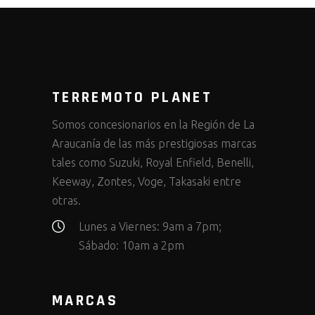
TERREMOTO PLANET
Somos concesionarios en la Región de La
Araucanía de las más prestigiosas marcas
tales como Suzuki, Royal Enfield, Benelli,
Keeway, Zontes, Voge, Takasaki entre
otras.
Lunes a Viernes: 9am a 7pm;
Sábado: 10am a 2pm
MARCAS