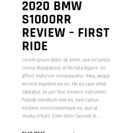
2020 BMW
S1000RR
REVIEW – FIRST
RIDE
Lorem ipsum dolor sit amet, sea no tantas
consul disputationi, ei his tota legere. Eu
affert malorum consequuntur mea, aeque
eirmod equidem ea vis. His ea case simul
salutatus, te per hinc insolens instructior.
Fastidii mentitum mel ex, nam tantas
insolens conclusionemque ex, quo ut
modus tritani. Enim dolor laoreet ei