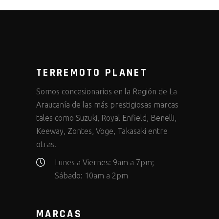
TERREMOTO PLANET
Somos concesionarios en la Región de La
Araucanía de las más prestigiosas marcas
tales como Suzuki, Royal Enfield, Benelli,
Keeway, Zontes, Voge, Takasaki entre
otras.
Lunes a Viernes: 9am a 7pm;
Sábado: 10am a 2pm
MARCAS