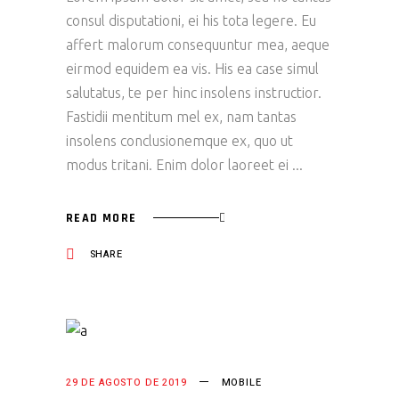
consul disputationi, ei his tota legere. Eu
affert malorum consequuntur mea, aeque
eirmod equidem ea vis. His ea case simul
salutatus, te per hinc insolens instructior.
Fastidii mentitum mel ex, nam tantas
insolens conclusionemque ex, quo ut
modus tritani. Enim dolor laoreet ei
READ MORE
SHARE
29 DE AGOSTO DE 2019
MOBILE