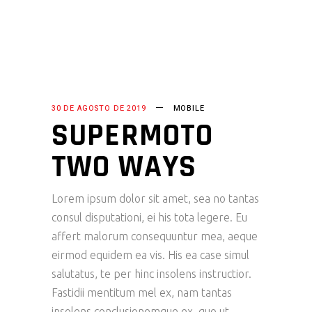
30 DE AGOSTO DE 2019
MOBILE
SUPERMOTO
TWO WAYS
Lorem ipsum dolor sit amet, sea no tantas
consul disputationi, ei his tota legere. Eu
affert malorum consequuntur mea, aeque
eirmod equidem ea vis. His ea case simul
salutatus, te per hinc insolens instructior.
Fastidii mentitum mel ex, nam tantas
insolens conclusionemque ex, quo ut