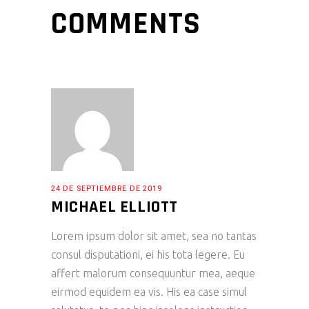
COMMENTS
24 DE SEPTIEMBRE DE 2019
MICHAEL ELLIOTT
Lorem ipsum dolor sit amet, sea no tantas
consul disputationi, ei his tota legere. Eu
affert malorum consequuntur mea, aeque
eirmod equidem ea vis. His ea case simul