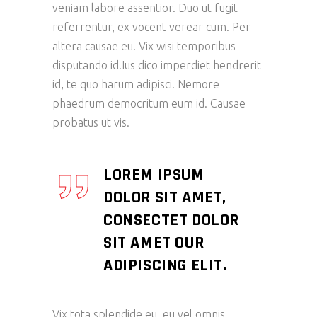
veniam labore assentior. Duo ut fugit
referrentur, ex vocent verear cum. Per
altera causae eu. Vix wisi temporibus
disputando id.Ius dico imperdiet hendrerit
id, te quo harum adipisci. Nemore
phaedrum democritum eum id. Causae
probatus ut vis.
LOREM IPSUM
DOLOR SIT AMET,
CONSECTET DOLOR
SIT AMET OUR
ADIPISCING ELIT.
Vix tota splendide eu, eu vel omnis