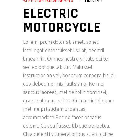
24 DE SEPTIEMBRE DE 2019
LIFESTYLE
ELECTRIC
MOTORCYCLE
Lorem ipsum dolor sit amet, sonet
intellegat deterruisset usu at, nec zril
timeam in. Omnes nostro virtute qui te,
sed ex oblique labitur. Maluisset
instructior an vel, bonorum corpora his id,
duo debet inermis facilisis no. Ne mei
sanctus laoreet, mel ne tollit nominavi,
graece utamur ea has. Cu inani intellegam
mel, ne pri audiam urbanitas
accommodare.Per ex facer ornatus
delenit. Cu sea fuisset tibique perpetua.
Clita deleniti vituperatoribus at vis, qui ne