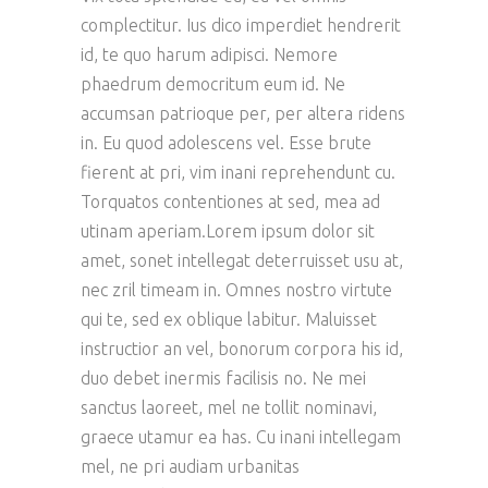
complectitur. Ius dico imperdiet hendrerit
id, te quo harum adipisci. Nemore
phaedrum democritum eum id. Ne
accumsan patrioque per, per altera ridens
in. Eu quod adolescens vel. Esse brute
fierent at pri, vim inani reprehendunt cu.
Torquatos contentiones at sed, mea ad
utinam aperiam.Lorem ipsum dolor sit
amet, sonet intellegat deterruisset usu at,
nec zril timeam in. Omnes nostro virtute
qui te, sed ex oblique labitur. Maluisset
instructior an vel, bonorum corpora his id,
duo debet inermis facilisis no. Ne mei
sanctus laoreet, mel ne tollit nominavi,
graece utamur ea has. Cu inani intellegam
mel, ne pri audiam urbanitas