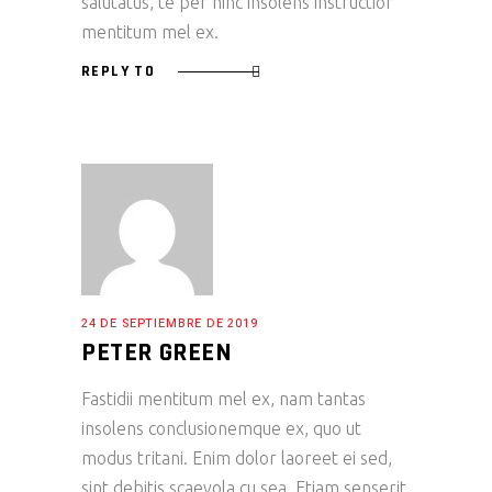
salutatus, te per hinc insolens instructior
mentitum mel ex.
REPLY TO
24 DE SEPTIEMBRE DE 2019
PETER GREEN
Fastidii mentitum mel ex, nam tantas
insolens conclusionemque ex, quo ut
modus tritani. Enim dolor laoreet ei sed,
sint debitis scaevola cu sea. Etiam senserit