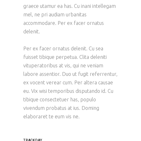
graece utamur ea has. Cu inani intellegam
mel, ne pri audiam urbanitas
accommodare. Per ex facer ornatus
delenit.
Per ex facer ornatus delenit. Cu sea
fuisset tibique perpetua. Clita deleniti
vituperatoribus at vis, qui ne veniam
labore assentior. Duo ut fugit referrentur,
ex vocent verear cum. Per altera causae
eu. Vix wisi temporibus disputando id. Cu
tibique consectetuer has, populo
vivendum probatus at ius. Doming
elaboraret te eum vis ne.
TRACKDAY