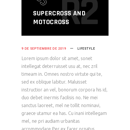
R2
SUPERCROSS AND
MOTOCROSS
9 DE SEPTIEMBRE DE 2019
LIFESTYLE
Lorem ipsum dolor sit amet, sonet
intellegat deterruisset usu at, nec zril
timeam in. Omnes nostro virtute qui te,
sed ex oblique labitur. Maluisset
instructior an vel, bonorum corpora his id,
duo debet inermis facilisis no. Ne mei
sanctus laoreet, mel ne tollit nominavi,
graece utamur ea has. Cu inani intellegam
mel, ne pri audiam urbanitas
accommodare.Per ex facer ornatus