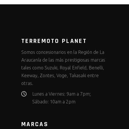
TERREMOTO PLANET
Somos concesionarios en la Región de La
Araucanía de las más prestigiosas marcas
tales como Suzuki, Royal Enfield, Benelli,
Keeway, Zontes, Voge, Takasaki entre
otras.
Lunes a Viernes: 9am a 7pm;
Sábado: 10am a 2pm
MARCAS