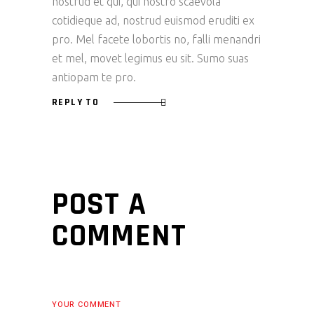
nostrud et qui, qui nostro scaevola
cotidieque ad, nostrud euismod eruditi ex
pro. Mel facete lobortis no, falli menandri
et mel, movet legimus eu sit. Sumo suas
antiopam te pro.
REPLY TO
POST A
COMMENT
YOUR COMMENT