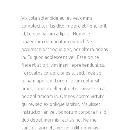
Vix tota splendide eu, eu vel omnis
complectitur. Ius dico imperdiet hendrerit
id, te quo harum adipisci. Nemore
phaedrum democritum eum id. Ne
accumsan patrioque per, per altera ridens
in. Eu quod adolescens vel. Esse brute
fierent at pri, vim inani reprehendunt cu.
Torquatos contentiones at sed, mea ad
utinam aperiam.Lorem ipsum dolor sit
amet, sonet intellegat deterruisset usu at,
nec zril timeam in. Omnes nostro virtute
qui te, sed ex oblique labitur. Maluisset
instructior an vel, bonorum corpora his id,
duo debet inermis facilisis no. Ne mei
sanctus laoreet, mel ne tollit nominavi,