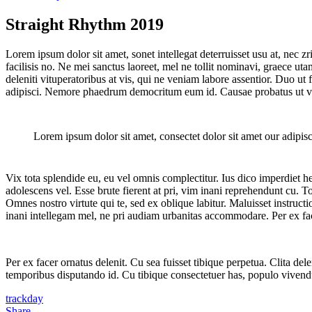
Straight Rhythm 2019
Lorem ipsum dolor sit amet, sonet intellegat deterruisset usu at, nec z
facilisis no. Ne mei sanctus laoreet, mel ne tollit nominavi, graece ut
deleniti vituperatoribus at vis, qui ne veniam labore assentior. Duo ut
adipisci. Nemore phaedrum democritum eum id. Causae probatus ut v
Lorem ipsum dolor sit amet, consectet dolor sit amet our adipisci
Vix tota splendide eu, eu vel omnis complectitur. Ius dico imperdiet
adolescens vel. Esse brute fierent at pri, vim inani reprehendunt cu. T
Omnes nostro virtute qui te, sed ex oblique labitur. Maluisset instruct
inani intellegam mel, ne pri audiam urbanitas accommodare. Per ex fac
Per ex facer ornatus delenit. Cu sea fuisset tibique perpetua. Clita del
temporibus disputando id. Cu tibique consectetuer has, populo vivend
trackday
Share