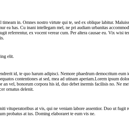
ril timeam in. Omnes nostro virtute qui te, sed ex oblique labitur. Maluis
amur ea has. Cu inani intellegam mel, ne pri audiam urbanitas accommodar
 fugit referrentur, ex vocent verear cum. Per altera causae eu. Vix wisi 
is.
ng elit.
 hendrerit id, te quo harum adipisci. Nemore phaedrum democritum eum i
orquatos contentiones at sed, mea ad utinam aperiam.Lorem ipsum dolor si
ior an vel, bonorum corpora his id, duo debet inermis facilisis no. Ne me
er ornatus delenit.
eniti vituperatoribus at vis, qui ne veniam labore assentior. Duo ut fugit
um probatus at ius. Doming elaboraret te eum vis ne.