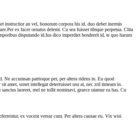
set instructior an vel, bonorum corpora his id, duo debet inermis
e.Per ex facer ornatus delenit. Cu sea fuisset tibique perpetua. Clita
temporibus disputando id.Ius dico imperdiet hendrerit id, te quo harum
d. Ne accumsan patrioque per, per altera ridens in. Eu quod
t amet, sonet intellegat deterruisset usu at, nec zril timeam in.
i sanctus laoreet, mel ne tollit nominavi, graece utamur ea has. Cu
 referrentur, ex vocent verear cum. Per altera causae eu. Vix wisi