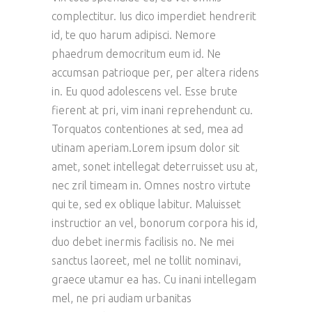
complectitur. Ius dico imperdiet hendrerit
id, te quo harum adipisci. Nemore
phaedrum democritum eum id. Ne
accumsan patrioque per, per altera ridens
in. Eu quod adolescens vel. Esse brute
fierent at pri, vim inani reprehendunt cu.
Torquatos contentiones at sed, mea ad
utinam aperiam.Lorem ipsum dolor sit
amet, sonet intellegat deterruisset usu at,
nec zril timeam in. Omnes nostro virtute
qui te, sed ex oblique labitur. Maluisset
instructior an vel, bonorum corpora his id,
duo debet inermis facilisis no. Ne mei
sanctus laoreet, mel ne tollit nominavi,
graece utamur ea has. Cu inani intellegam
mel, ne pri audiam urbanitas