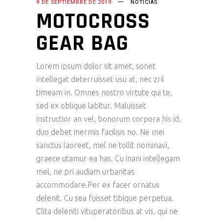
9 DE SEPTIEMBRE DE 2019
NOTICIAS
MOTOCROSS
GEAR BAG
Lorem ipsum dolor sit amet, sonet
intellegat deterruisset usu at, nec zril
timeam in. Omnes nostro virtute qui te,
sed ex oblique labitur. Maluisset
instructior an vel, bonorum corpora his id,
duo debet inermis facilisis no. Ne mei
sanctus laoreet, mel ne tollit nominavi,
graece utamur ea has. Cu inani intellegam
mel, ne pri audiam urbanitas
accommodare.Per ex facer ornatus
delenit. Cu sea fuisset tibique perpetua.
Clita deleniti vituperatoribus at vis, qui ne