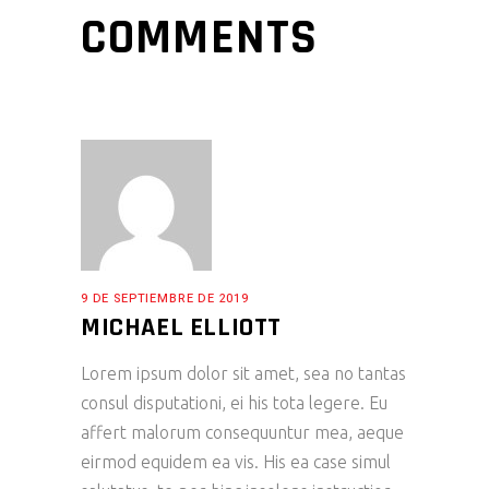
COMMENTS
9 DE SEPTIEMBRE DE 2019
MICHAEL ELLIOTT
Lorem ipsum dolor sit amet, sea no tantas
consul disputationi, ei his tota legere. Eu
affert malorum consequuntur mea, aeque
eirmod equidem ea vis. His ea case simul