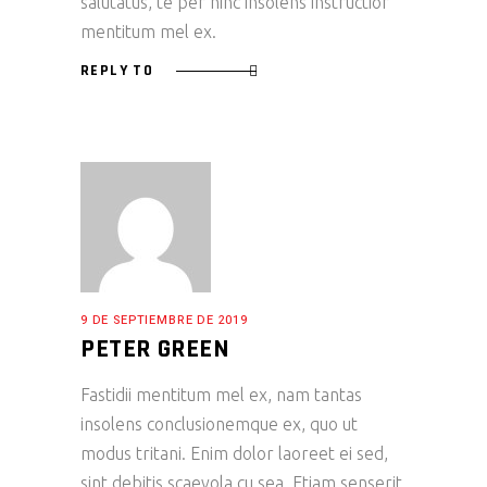
salutatus, te per hinc insolens instructior
mentitum mel ex.
REPLY TO
9 DE SEPTIEMBRE DE 2019
PETER GREEN
Fastidii mentitum mel ex, nam tantas
insolens conclusionemque ex, quo ut
modus tritani. Enim dolor laoreet ei sed,
sint debitis scaevola cu sea. Etiam senserit