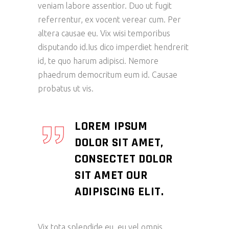
veniam labore assentior. Duo ut fugit
referrentur, ex vocent verear cum. Per
altera causae eu. Vix wisi temporibus
disputando id.Ius dico imperdiet hendrerit
id, te quo harum adipisci. Nemore
phaedrum democritum eum id. Causae
probatus ut vis.
LOREM IPSUM
DOLOR SIT AMET,
CONSECTET DOLOR
SIT AMET OUR
ADIPISCING ELIT.
Vix tota splendide eu, eu vel omnis