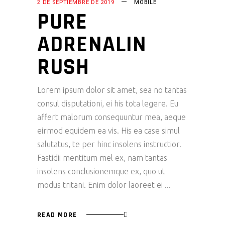
2 DE SEPTIEMBRE DE 2019
MOBILE
PURE
ADRENALIN
RUSH
Lorem ipsum dolor sit amet, sea no tantas
consul disputationi, ei his tota legere. Eu
affert malorum consequuntur mea, aeque
eirmod equidem ea vis. His ea case simul
salutatus, te per hinc insolens instructior.
Fastidii mentitum mel ex, nam tantas
insolens conclusionemque ex, quo ut
modus tritani. Enim dolor laoreet ei
READ MORE