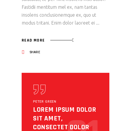
Fastidii mentitum mel ex, nam tantas
insolens conclusionemque ex, quo ut
modus tritani. Enim dolor laoreet ei
READ MORE
SHARE
PETER GREEN
LOREM IPSUM DOLOR
SIT AMET,
CONSECTET DOLOR