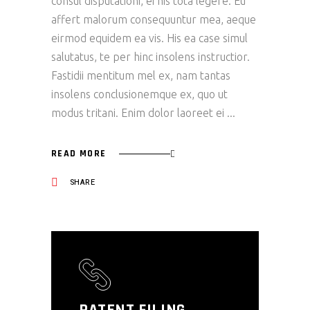
consul disputationi, ei his tota legere. Eu
affert malorum consequuntur mea, aeque
eirmod equidem ea vis. His ea case simul
salutatus, te per hinc insolens instructior.
Fastidii mentitum mel ex, nam tantas
insolens conclusionemque ex, quo ut
modus tritani. Enim dolor laoreet ei
READ MORE
SHARE
PATENT FILING