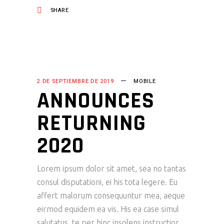
SHARE
2 DE SEPTIEMBRE DE 2019
MOBILE
ANNOUNCES
RETURNING
2020
Lorem ipsum dolor sit amet, sea no tantas
consul disputationi, ei his tota legere. Eu
affert malorum consequuntur mea, aeque
eirmod equidem ea vis. His ea case simul
salutatus, te per hinc insolens instructior.