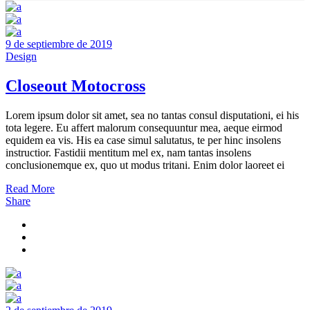
9 de septiembre de 2019
Design
Closeout Motocross
Lorem ipsum dolor sit amet, sea no tantas consul disputationi, ei his
tota legere. Eu affert malorum consequuntur mea, aeque eirmod
equidem ea vis. His ea case simul salutatus, te per hinc insolens
instructior. Fastidii mentitum mel ex, nam tantas insolens
conclusionemque ex, quo ut modus tritani. Enim dolor laoreet ei
Read More
Share