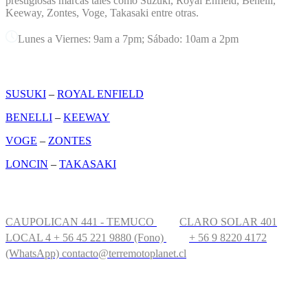
prestigiosas marcas tales como Suzuki, Royal Enfield, Benelli,
Keeway, Zontes, Voge, Takasaki entre otras.
Lunes a Viernes: 9am a 7pm; Sábado: 10am a 2pm
MARCAS
SUSUKI
–
ROYAL ENFIELD
BENELLI
–
KEEWAY
VOGE
–
ZONTES
LONCIN
–
TAKASAKI
CONTÁCTANOS
CAUPOLICAN 441 - TEMUCO
CLARO SOLAR 401
LOCAL 4
+ 56 45 221 9880 (Fono)
+ 56 9 8220 4172
(WhatsApp)
contacto@terremotoplanet.cl
UBICACIÓN