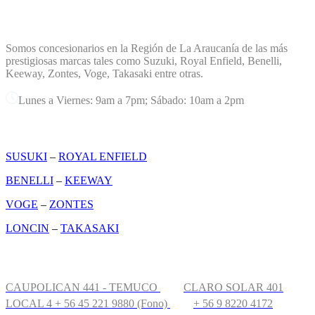
TERREMOTO PLANET
Somos concesionarios en la Región de La Araucanía de las más
prestigiosas marcas tales como Suzuki, Royal Enfield, Benelli,
Keeway, Zontes, Voge, Takasaki entre otras.
Lunes a Viernes: 9am a 7pm; Sábado: 10am a 2pm
MARCAS
SUSUKI
–
ROYAL ENFIELD
BENELLI
–
KEEWAY
VOGE
–
ZONTES
LONCIN
–
TAKASAKI
CONTÁCTANOS
CAUPOLICAN 441 - TEMUCO
CLARO SOLAR 401
LOCAL 4
+ 56 45 221 9880 (Fono)
+ 56 9 8220 4172