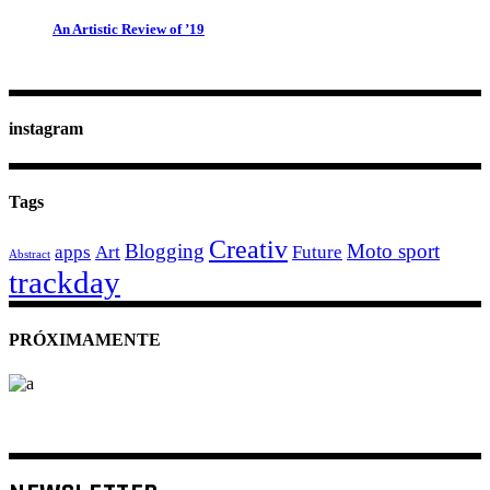
An Artistic Review of ’19
instagram
Tags
Creativ
Blogging
Moto sport
apps
Art
Future
Abstract
trackday
PRÓXIMAMENTE