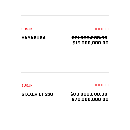
SALE
AÑADIR AL CARRITO
SUSUKI
Valorado
en
3.00
HAYABUSA
$
21,000,000.00
de
5
$
19,000,000.00
SALE
AÑADIR AL CARRITO
SUSUKI
Valorado
en
3.00
GIXXER DI 250
$
80,000,000.00
de
5
$
70,000,000.00