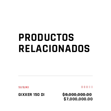
PRODUCTOS
RELACIONADOS
SALE
AÑADIR AL CARRITO
SUSUKI
Valorado
en
3.00
GIXXER 150 DI
$
8,000,000.00
de
5
$
7,000,000.00