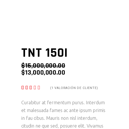
TNT 150I
$
15,000,000.00
$
13,000,000.00
VALORADO
1
(
1
VALORACIÓN DE CLIENTE)
3.00
SOBRE
5
Curabitur at fermentum purus. Interdum
BASADO
et malesuada fames ac ante ipsum primis
EN
PUNTUACIÓN
in fau cibus. Mauris non nisl interdum,
DE
CLIENTE
citudin ne que sed, posuere elit. Vivamus