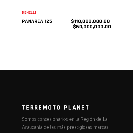
SALE
AÑADIR AL CARRITO
BENELLI
PANAREA 125
$
110,000,000.00
$
60,000,000.00
TERREMOTO PLANET
Somos concesionarios en la Región de La
Araucanía de las más prestigiosas marcas