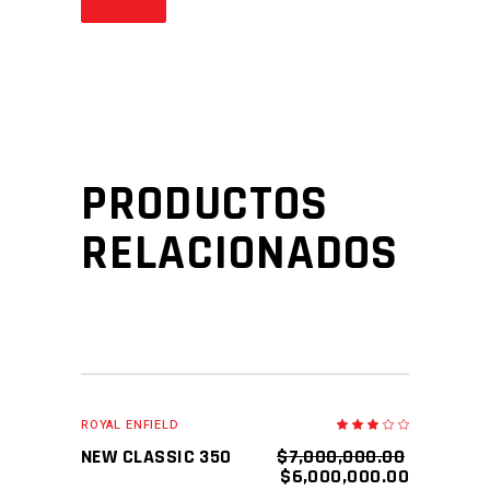
PRODUCTOS
RELACIONADOS
SALE
AÑADIR AL CARRITO
ROYAL ENFIELD
Valor
en
3.00
NEW CLASSIC 350
$
7,000,000.00
de
5
$
6,000,000.00