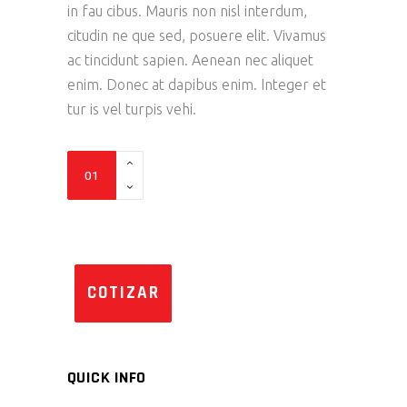
PUNTUACIÓN
in fau cibus. Mauris non nisl interdum,
DE
CLIENTE
citudin ne que sed, posuere elit. Vivamus
ac tincidunt sapien. Aenean nec aliquet
enim. Donec at dapibus enim. Integer et
tur is vel turpis vehi.
INTERCEPTOR
650
quantity
COTIZAR
QUICK INFO