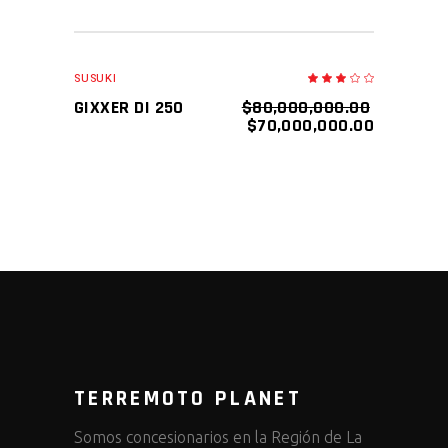
SALE
AÑADIR AL CARRITO
SUSUKI
Valor
en
3.00
GIXXER DI 250
$
80,000,000.00
de
5
$
70,000,000.00
TERREMOTO PLANET
Somos concesionarios en la Región de La