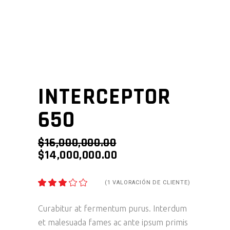
INTERCEPTOR
650
$
16,000,000.00
$
14,000,000.00
(
1
VALORACIÓN DE CLIENTE)
VALORADO
1
3.00
SOBRE
5
Curabitur at fermentum purus. Interdum
BASADO
et malesuada fames ac ante ipsum primis
EN