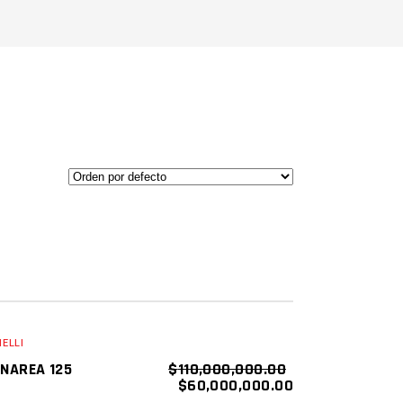
SALE
AÑADIR AL CARRITO
ELLI
ado
NAREA 125
$
110,000,000.00
$
60,000,000.00