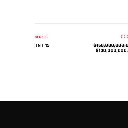
SALE
SOLD
LEER MÁS
BENELLI
e
3.
TNT 15
$
150,000,000.
d
$
130,000,000