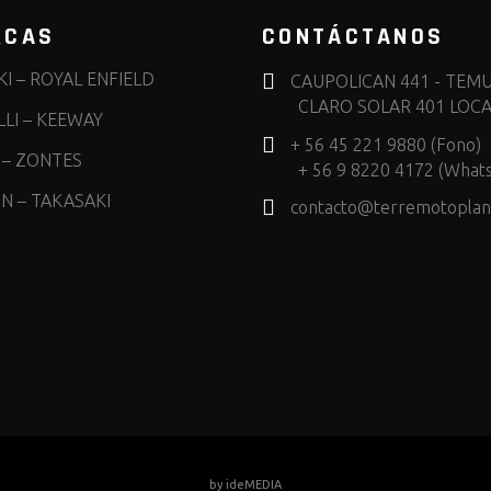
RCAS
CONTÁCTANOS
KI
–
ROYAL ENFIELD
CAUPOLICAN 441 - TEM
CLARO SOLAR 401 LOCA
LI
–
KEEWAY
+ 56 45 221 9880 (Fono)
–
ZONTES
+ 56 9 8220 4172 (What
IN
–
TAKASAKI
contacto@terremotoplane
by
ideMEDIA