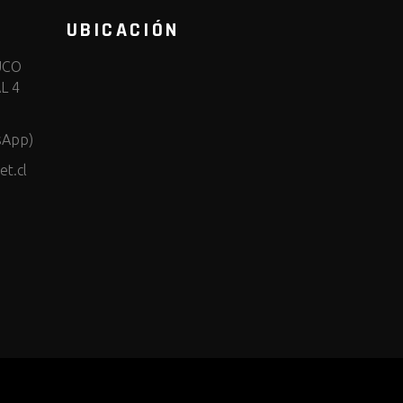
UBICACIÓN
UCO
L 4
sApp)
t.cl