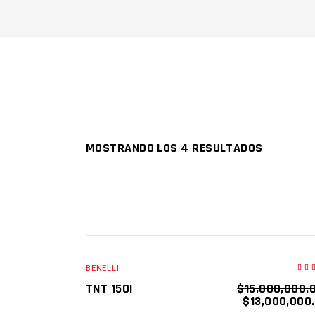
MOSTRANDO LOS 4 RESULTADOS
SALE
SOLD
LEER MÁS
BENELLI
e
3.
TNT 150I
$
15,000,000.
d
$
13,000,000