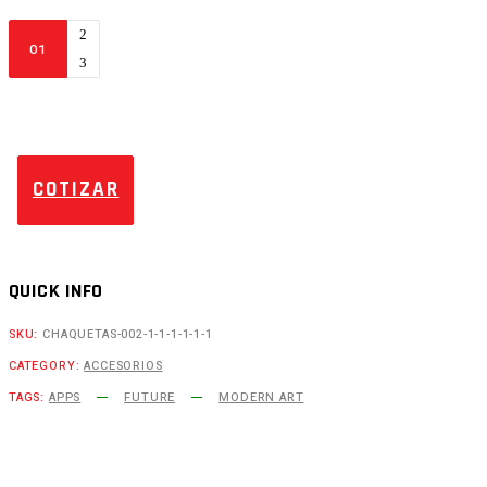
Kappa
Anclaje
Maleta
Lateral
Específico
Monokey
CAM-
SIDE
-
COTIZAR
BMW
F850
GS/ADV
(18-
22)
QUICK INFO
F750
GS
SKU:
CHAQUETAS-002-1-1-1-1-1-1
(18-
22)
CATEGORY:
ACCESORIOS
quantity
TAGS:
APPS
FUTURE
MODERN ART