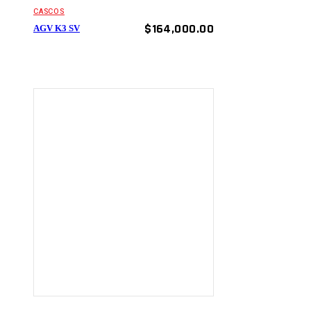
CASCOS
$
164,000.00
AGV K3 SV
AÑADIR AL
CARRITO