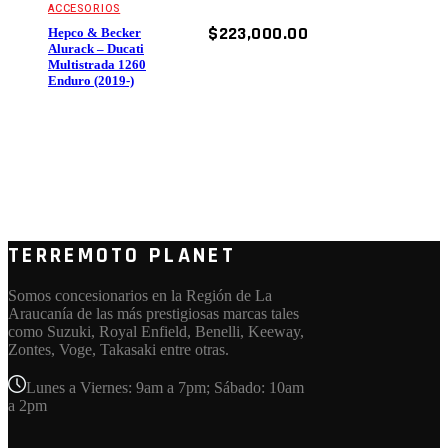
ACCESORIOS
$
223,000.00
Hepco & Becker
Alurack – Ducati
Multistrada 1260
Enduro (2019-)
TERREMOTO PLANET
Somos concesionarios en la Región de La
Araucanía de las más prestigiosas marcas tales
como Suzuki, Royal Enfield, Benelli, Keeway,
Zontes, Voge, Takasaki entre otras.
Lunes a Viernes: 9am a 7pm; Sábado: 10am
a 2pm