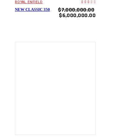
ROYAL ENFIELD
Valorado
en
$
7,000,000.00
3.00
NEW CLASSIC 350
de
$
6,000,000.00
5
AÑADIR AL
CARRITO