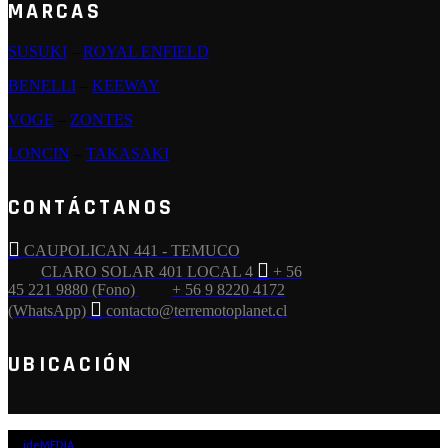
MARCAS
SUSUKI
–
ROYAL ENFIELD
BENELLI
–
KEEWAY
VOGE
–
ZONTES
LONCIN
–
TAKASAKI
CONTÁCTANOS
CAUPOLICAN 441 - TEMUCO
CLARO SOLAR 401 LOCAL 4
+ 56
45 221 9880 (Fono)
+ 56 9 8220 4172
(WhatsApp)
contacto@terremotoplanet.cl
UBICACIÓN
by
ideMEDIA