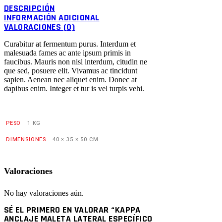
DESCRIPCIÓN
INFORMACIÓN ADICIONAL
VALORACIONES (0)
Curabitur at fermentum purus. Interdum et
malesuada fames ac ante ipsum primis in
faucibus. Mauris non nisl interdum, citudin ne
que sed, posuere elit. Vivamus ac tincidunt
sapien. Aenean nec aliquet enim. Donec at
dapibus enim. Integer et tur is vel turpis vehi.
PESO
1 KG
DIMENSIONES
40 × 35 × 50 CM
Valoraciones
No hay valoraciones aún.
SÉ EL PRIMERO EN VALORAR “KAPPA
ANCLAJE MALETA LATERAL ESPECÍFICO