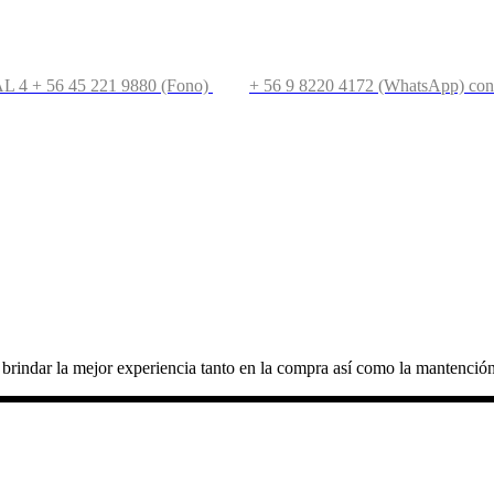
L 4
+ 56 45 221 9880 (Fono)
+ 56 9 8220 4172 (WhatsApp)
con
rindar la mejor experiencia tanto en la compra así como la mantención