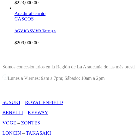
$
223,000.00
Añadir al carrito
CASCOS
AGV K3 SV VR Tortuga
$
209,000.00
TERREMOTO PLANET
Somos concesionarios en la Región de La Araucanía de las más presti
Lunes a Viernes: 9am a 7pm; Sábado: 10am a 2pm
MARCAS
SUSUKI
–
ROYAL ENFIELD
BENELLI
–
KEEWAY
VOGE
–
ZONTES
LONCIN
–
TAKASAKI