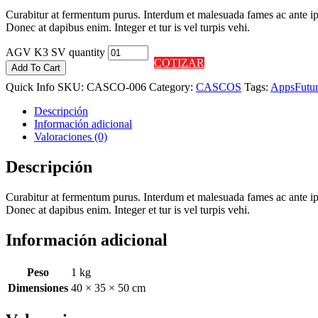
Curabitur at fermentum purus. Interdum et malesuada fames ac ante ips
Donec at dapibus enim. Integer et tur is vel turpis vehi.
AGV K3 SV quantity
COTIZAR
Add To Cart
Quick Info
SKU:
CASCO-006
Category:
CASCOS
Tags:
Apps
Futu
Descripción
Información adicional
Valoraciones (0)
Descripción
Curabitur at fermentum purus. Interdum et malesuada fames ac ante ips
Donec at dapibus enim. Integer et tur is vel turpis vehi.
Información adicional
Peso
1 kg
Dimensiones
40 × 35 × 50 cm