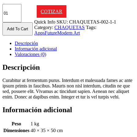
Clover
COTIZAR
Airblade-
4
Quick Info
SKU:
CHAQUETAS-002-1-1
quantity
Category:
CHAQUETAS
Tags:
Add To Cart
Apps
Future
Modern Art
Descripción
Información adicional
Valoraciones (0)
Descripción
Curabitur at fermentum purus. Interdum et malesuada fames ac ante
ipsum primis in faucibus. Mauris non nisl interdum, citudin ne que
sed, posuere elit. Vivamus ac tincidunt sapien. Aenean nec aliquet
enim. Donec at dapibus enim. Integer et tur is vel turpis vehi.
Información adicional
Peso
1 kg
Dimensiones
40 × 35 × 50 cm