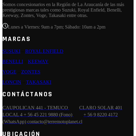
Somos concesionarios en la Región de La Araucanía de las más
prestigiosas marcas tales como Suzuki, Royal Enfield, Benelli,
Keeway, Zontes, Voge, Takasaki entre otras.
Lunes a Viernes: 9am a 7pm; Sábado: 10am a 2pm
MARCAS
SUSUKI
–
ROYAL ENFIELD
BENELLI
–
KEEWAY
VOGE
–
ZONTES
LONCIN
–
TAKASAKI
CONTÁCTANOS
CAUPOLICAN 441 - TEMUCO
CLARO SOLAR 401
LOCAL 4
+ 56 45 221 9880 (Fono)
+ 56 9 8220 4172
(WhatsApp)
contacto@terremotoplanet.cl
UBICACIÓN