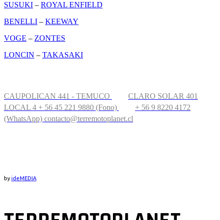
SUSUKI
–
ROYAL ENFIELD
BENELLI
–
KEEWAY
VOGE
–
ZONTES
LONCIN
–
TAKASAKI
CONTÁCTANOS
CAUPOLICAN 441 - TEMUCO
CLARO SOLAR 401
LOCAL 4
+ 56 45 221 9880 (Fono)
+ 56 9 8220 4172
(WhatsApp)
contacto@terremotoplanet.cl
UBICACIÓN
by
ideMEDIA