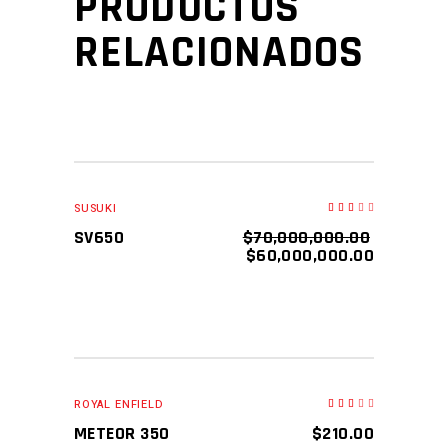
PRODUCTOS
RELACIONADOS
SALE
AÑADIR AL CARRITO
SUSUKI
Valorado
en
3.00
SV650
$
70,000,000.00
de
5
$
60,000,000.00
NEW
AÑADIR AL CARRITO
ROYAL ENFIELD
Valorado
en
3.00
METEOR 350
$
210.00
de
5