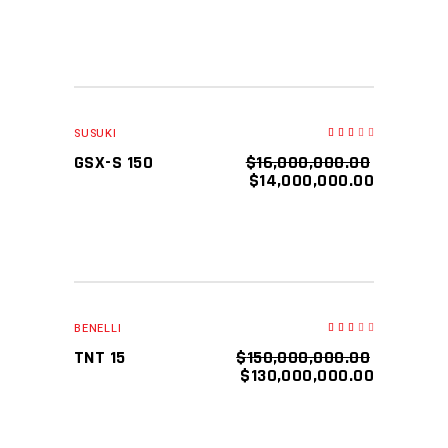
SALE
AÑADIR AL CARRITO
SUSUKI
Valorado
en
3.00
GSX-S 150
$
16,000,000.00
de
5
$
14,000,000.00
SALE
SOLD
LEER MÁS
BENELLI
Valorado
en
3.00
TNT 15
$
150,000,000.00
de
5
$
130,000,000.00