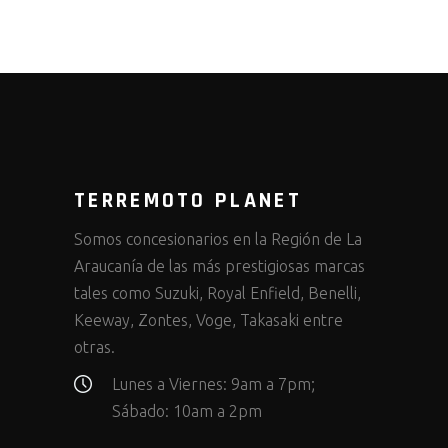
TERREMOTO PLANET
Somos concesionarios en la Región de La
Araucanía de las más prestigiosas marcas
tales como Suzuki, Royal Enfield, Benelli,
Keeway, Zontes, Voge, Takasaki entre
otras.
Lunes a Viernes: 9am a 7pm;
Sábado: 10am a 2pm