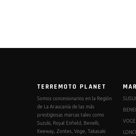
TERREMOTO PLANET
MA
Somos concesionarios en la Región
SUSU
de La Araucanía de las más
BENEL
prestigiosas marcas tales como
VOGE
Suzuki, Royal Enfield, Benelli,
Keeway, Zontes, Voge, Takasaki
LONC