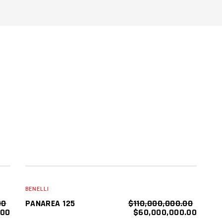
SALE
AÑADIR AL CARRITO
BENELLI
00
PANAREA 125
$
110,000,000.00
.00
$
60,000,000.00