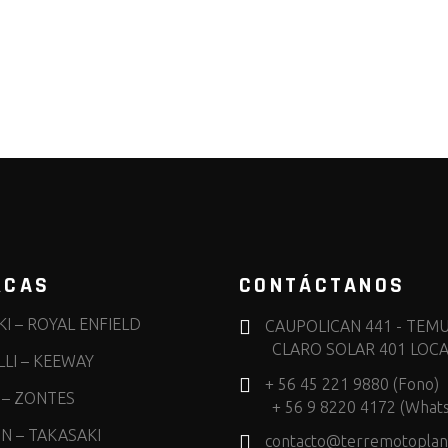
RCAS
CONTÁCTANOS
KI
–
ROYAL ENFIELD
CAUPOLICAN 441 - TEM
CLARO SOLAR 401 LOCA
LI
–
KEEWAY
+ 56 45 221 9880 (Fono)
–
ZONTES
+ 56 9 8220 4172 (What
IN
–
TAKASAKI
contacto@terremotoplane