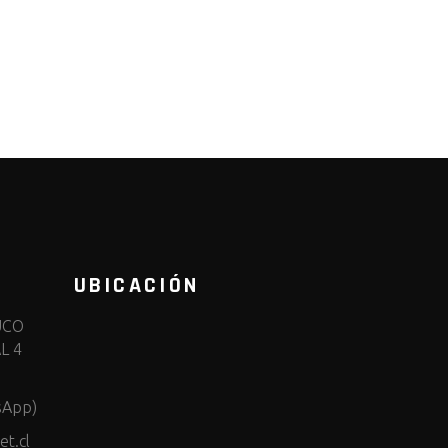
UBICACIÓN
UCO
L 4
sApp)
t.cl