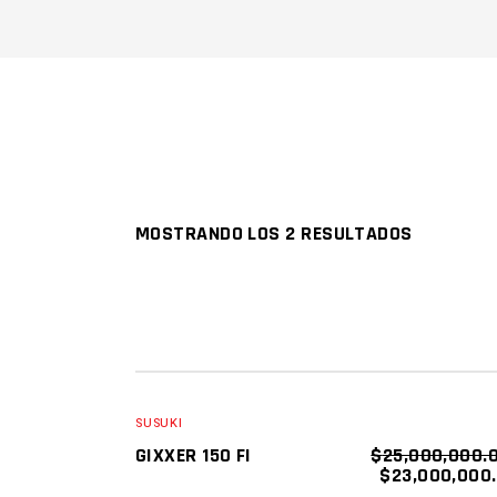
MOSTRANDO LOS 2 RESULTADOS
SALE
NEW
AÑADIR AL CARRITO
SUSUKI
GIXXER 150 FI
$
25,000,000.
$
23,000,000