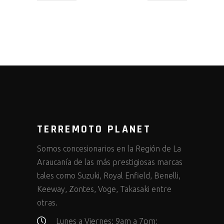
TERREMOTO PLANET
Somos concesionarios en la Región de La
Araucanía de las más prestigiosas marcas
tales como Suzuki, Royal Enfield, Benelli,
Keeway, Zontes, Voge, Takasaki entre
otras.
Lunes a Viernes: 9am a 7pm;