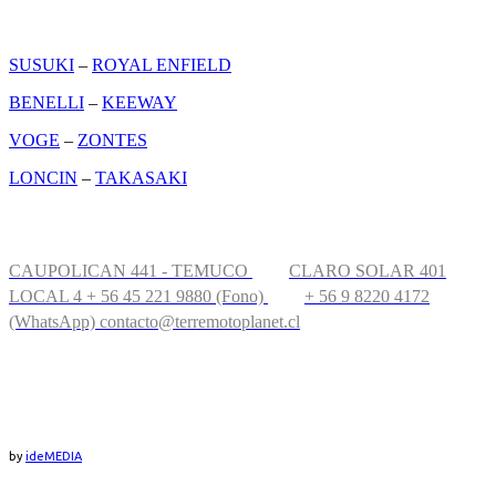
MARCAS
SUSUKI
–
ROYAL ENFIELD
BENELLI
–
KEEWAY
VOGE
–
ZONTES
LONCIN
–
TAKASAKI
CONTÁCTANOS
CAUPOLICAN 441 - TEMUCO
CLARO SOLAR 401
LOCAL 4
+ 56 45 221 9880 (Fono)
+ 56 9 8220 4172
(WhatsApp)
contacto@terremotoplanet.cl
UBICACIÓN
by
ideMEDIA