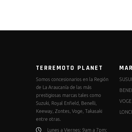
TERREMOTO PLANET
MA
Somos concesionarios en la Región
SUSU
de La Araucanía de las más
BENEL
prestigiosas marcas tales como
VOGE
Suzuki, Royal Enfield, Benelli,
Keeway, Zontes, Voge, Takasaki
LONC
entre otras.
Lunes a Viernes: 9am a 7pm;