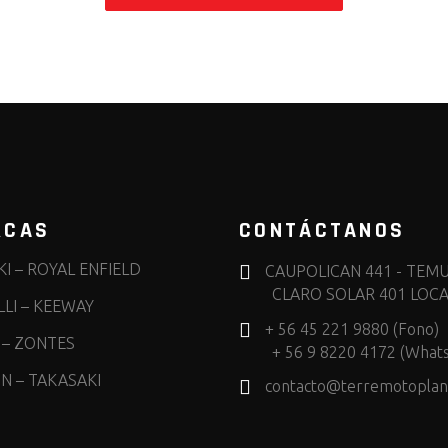
RCAS
CONTÁCTANOS
KI
–
ROYAL ENFIELD
CAUPOLICAN 441 - TEM
CLARO SOLAR 401 LOCA
LI
–
KEEWAY
+ 56 45 221 9880 (Fono)
–
ZONTES
+ 56 9 8220 4172 (What
IN
–
TAKASAKI
contacto@terremotoplane