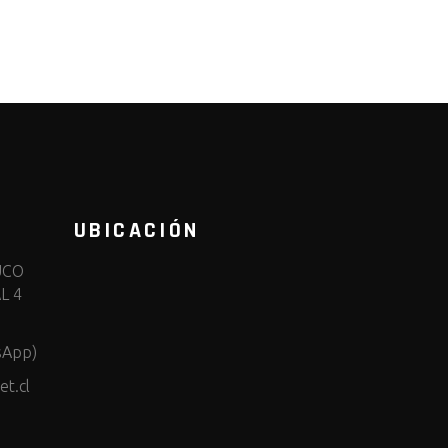
UBICACIÓN
UCO
L 4
sApp)
t.cl