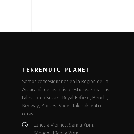
TERREMOTO PLANET
Somos concesionarios en la Región de La
Araucanía de las más prestigiosas marcas
tales como Suzuki, Royal Enfield, Benelli,
Keeway, Zontes, Voge, Takasaki entre
otras.
Lunes a Viernes: 9am a 7pm;
Sábado: 10am a 2pm