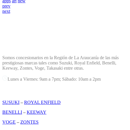
apps
art
new
prev
next
TERREMOTO PLANET
Somos concesionarios en la Región de La Araucanía de las más
prestigiosas marcas tales como Suzuki, Royal Enfield, Benelli,
Keeway, Zontes, Voge, Takasaki entre otras.
Lunes a Viernes: 9am a 7pm; Sábado: 10am a 2pm
MARCAS
SUSUKI
–
ROYAL ENFIELD
BENELLI
–
KEEWAY
VOGE
–
ZONTES