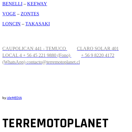
BENELLI
–
KEEWAY
VOGE
–
ZONTES
LONCIN
–
TAKASAKI
CONTÁCTANOS
CAUPOLICAN 441 - TEMUCO
CLARO SOLAR 401
LOCAL 4
+ 56 45 221 9880 (Fono)
+ 56 9 8220 4172
(WhatsApp)
contacto@terremotoplanet.cl
UBICACIÓN
by
ideMEDIA
TERREMOTOPLANET